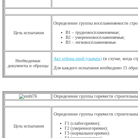
Определение группы воспламеняемости стро
В1 – трудновоспламеняемые;
Цель испытания
В2 – умеренновоспламеняемые;
В3 – легковоспламеняемые.
Акт отбора проб (скачать)
(в случае, когда с
Необходимые
документы и образцы
Для каждого испытания необходимо 15 образ
Определение группы горючести строительных
Определение группы горючести строительны
Г1 (слабогорючие);
Цель испытания
Г2 (умеренногорючие);
Г3 (нормальногорючие):