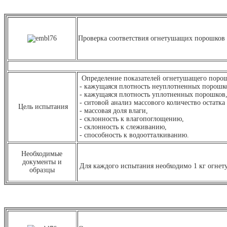
Проверка соответствия огнетушащих порошков 
Определение показателей огнетушащего поро
- кажущаяся плотность неуплотненных порошк
- кажущаяся плотность уплотненных порошков
- ситовой анализ массового количество остатка
Цель испытания
- массовая доля влаги,
- склонность к влагопоглощению,
- склонность к слеживанию,
- способность к водоотталкиванию.
Необходимые
документы и
Для каждого испытания необходимо 1 кг огне
образцы