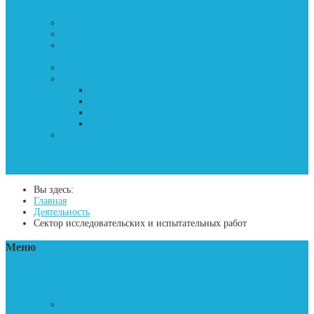
Новости
Лаборатория
История
Структура
Аккредитация
Деятельность
Сектор исследовательских и испытательных работ
Сектор аттестации экспертов
Общие сведения
Обучение экспертов
Аттестация экспертов
Профессиональные конкурсы
Сектор судебных экспертиз
Фотогалерея
Открытые данные
Контакты
Вы здесь:
Главная
Деятельность
Сектор исследовательских и испытательных работ
Меню
Главная
Новости
Лаборатория
История