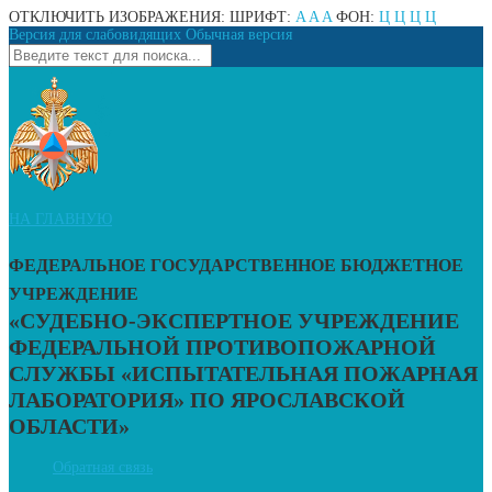
ОТКЛЮЧИТЬ ИЗОБРАЖЕНИЯ:
ШРИФТ:
A
A
A
ФОН:
Ц
Ц
Ц
Ц
Версия для слабовидящих
Обычная версия
НА ГЛАВНУЮ
ФЕДЕРАЛЬНОЕ ГОСУДАРСТВЕННОЕ БЮДЖЕТНОЕ
УЧРЕЖДЕНИЕ
«СУДЕБНО-ЭКСПЕРТНОЕ УЧРЕЖДЕНИЕ
ФЕДЕРАЛЬНОЙ ПРОТИВОПОЖАРНОЙ
СЛУЖБЫ «ИСПЫТАТЕЛЬНАЯ ПОЖАРНАЯ
ЛАБОРАТОРИЯ» ПО ЯРОСЛАВСКОЙ
ОБЛАСТИ»
Обратная связь