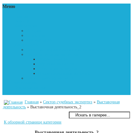
Меню
Главная
Новости
Лаборатория
История
Структура
Аккредитация
Деятельность
Сектор исследовательских и испытательных работ
Сектор аттестации экспертов
Общие сведения
Обучение экспертов
Аттестация экспертов
Профессиональные конкурсы
Сектор судебных экспертиз
Фотогалерея
Открытые данные
Контакты
Главная
»
Сектор судебных экспертиз
»
Выставочная
деятельность
» Выставочная деятельность_2
К обзорной странице категории
Выставочная деятельность_2