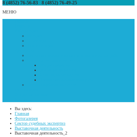
8 (4852) 76-56-83
8 (4852) 76-49-25
МЕНЮ
Главная
Новости
Лаборатория
История
Структура
Аккредитация
Деятельность
Сектор исследовательских и испытательных работ
Сектор аттестации экспертов
Общие сведения
Обучение экспертов
Аттестация экспертов
Профессиональные конкурсы
Сектор судебных экспертиз
Фотогалерея
Открытые данные
Контакты
Вы здесь:
Главная
Фотогалерея
Сектор судебных экспертиз
Выставочная деятельность
Выставочная деятельность_2